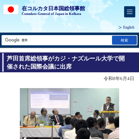
在コルカタ日本国総領事館
Consulate-General of Japan in Kolkata
English
検索
芦田首席総領事がカジ・ナズルール大学で開
催された国際会議に出席
令和8年6月4日